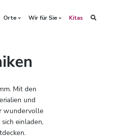
Orte
Wir für Sie
Kitas
niken
mm. Mit den
rialien und
ir wundervolle
 sich einladen,
ntdecken.